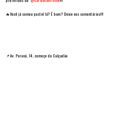
preferidos do
@carlaocomfome
!!!
🔥Você já comeu pastel lá? É bom? Deixe nos comentários!!!
📌Av. Paraná, 14, começo do Calçadão