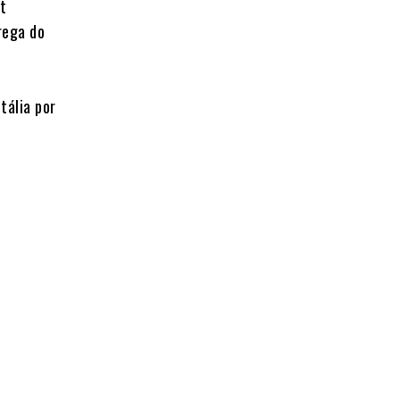
et
rega do
tália por