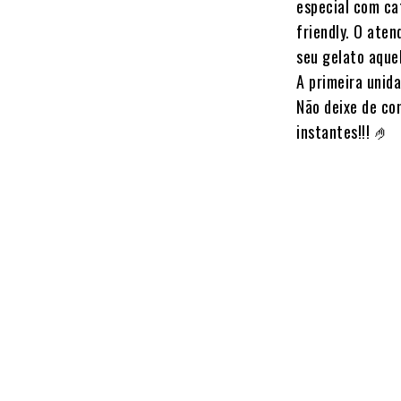
especial com ca
friendly. O ate
seu gelato aque
A primeira unida
Não deixe de con
instantes!!! 🤌