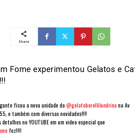
Share
om Fome experimentou Gelatos e Ca
!!
gante ficou a nova unidade do
@gelatoborellilondrina
na Av
555, e também com diversas novidades!!!!
s detalhes no YOUTUBE em um video especial que
ome
fez!!!!