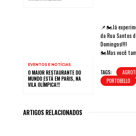
📌🏍Já experime
da Rua Santos d
Domingos!!!!⠀
🏍Mas você tam
EVENTOS E NOTÍCIAS
TAGS:
AGROT
O MAIOR RESTAURANTE DO
MUNDO ESTÁ EM PARIS, NA
PORTOBELLO
VILA OLÍMPICA!!!
ARTIGOS RELACIONADOS