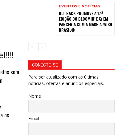
EVENTOS E NOTÍCIAS
OUTBACK PROMOVE A 17ª
EDIÇÃO DO BLOOMIN’ DAY EM
PARCERIA COM A MAKE-A-WISH
BRASIL®
!!!!
CONECTE-SE
melos sem
Para ser atualizado com as últimas
em
notícias, ofertas e anúncios especiais.
Nome
e
a os
Email