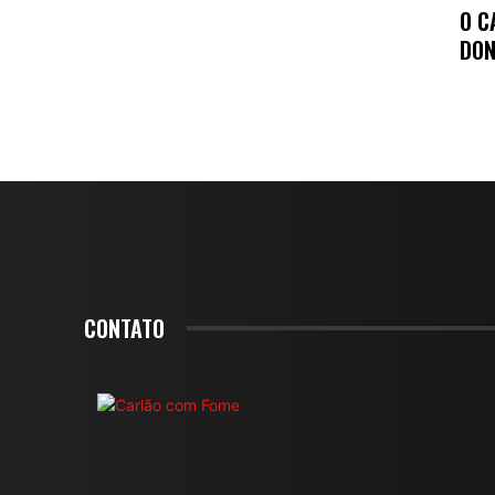
O C
DON
CONTATO