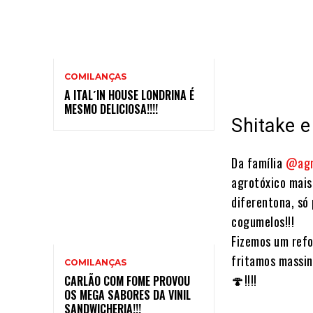
COMILANÇAS
A ITAL´IN HOUSE LONDRINA É
MESMO DELICIOSA!!!!
Shitake e
Da família
@agr
agrotóxico mais
diferentona, só
cogumelos!!!⠀
Fizemos um refo
fritamos massin
COMILANÇAS
🍄!!!!⠀
CARLÃO COM FOME PROVOU
OS MEGA SABORES DA VINIL
SANDWICHERIA!!!