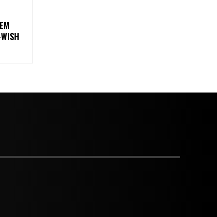
 EM
-WISH