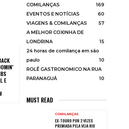
COMILANÇAS
169
EVENTOS E NOTÍCIAS
60
VIAGENS & COMILANÇAS
57
A MELHOR COXINHA DE
LONDRINA
15
24 horas de comilança em são
BACK
paulo
10
OOMIN’
ROLÊ GASTRONOMICO NA RUA
IBS
PARANAGUÁ
10
L E
W
MUST READ
COMILANÇAS
EX-TOURO POR 2 VEZES
PREMIADA PELA VEJA RIO