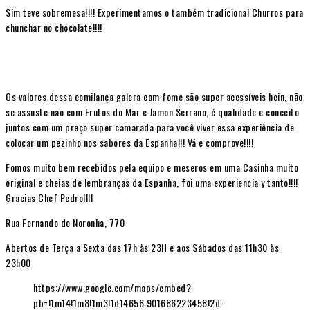
Sim teve sobremesa!!!! Experimentamos o também tradicional Churros para
chunchar no chocolate!!!!
Os valores dessa comilança galera com fome são super acessíveis hein, não
se assuste não com Frutos do Mar e Jamon Serrano, é qualidade e conceito
juntos com um preço super camarada para você viver essa experiência de
colocar um pezinho nos sabores da Espanha!!! Vá e comprove!!!!
Fomos muito bem recebidos pela equipo e meseros em uma Casinha muito
original e cheias de lembranças da Espanha, foi uma experiencia y tanto!!!!
Gracias Chef Pedro!!!!
Rua Fernando de Noronha, 770
Abertos de Terça a Sexta das 17h às 23H e aos Sábados das 11h30 às
23h00
https://www.google.com/maps/embed?
pb=!1m14!1m8!1m3!1d14656.901686223458!2d-