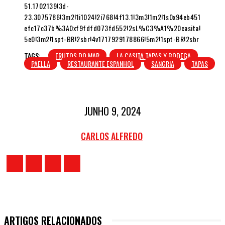
51.1702139!3d-
23.3075786!3m2!1i1024!2i768!4f13.1!3m3!1m2!1s0x94eb451
efc17c37b%3A0xf9fdfd073fd552!2sL%C3%A1%20casita!
5e0!3m2!1spt-BR!2sbr!4v1717929178866!5m2!1spt-BR!2sbr
TAGS:
FRUTOS DO MAR
LA CASITA TAPAS Y BODEGA
PAELLA
RESTAURANTE ESPANHOL
SANGRIA
TAPAS
JUNHO 9, 2024
CARLOS ALFREDO
ARTIGOS RELACIONADOS