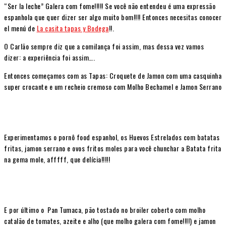
“Ser la leche” Galera com fome!!!!! Se você não entendeu é uma expressão
espanhola que quer dizer ser algo muito bom!!!! Entonces necesitas conocer
el menú de
La casita tapas y Bodega
!!.
O Carlão sempre diz que a comilança foi assim, mas dessa vez vamos
dizer: a experiência foi assim….
Entonces começamos com as Tapas: Croquete de Jamon com uma casquinha
super crocante e um recheio cremoso com Molho Bechamel e Jamon Serrano
Experimentamos o pornô food espanhol, os Huevos Estrelados com batatas
fritas, jamon serrano e ovos fritos moles para você chunchar a Batata frita
na gema mole, afffff, que delícia!!!!!
E por último o Pan Tumaca, pão tostado no broiler coberto com molho
catalão de tomates, azeite e alho (que molho galera com fome!!!!) e jamon