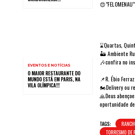
😍”FELOMENAU” e
⌛Quartas, Quin
🏜 Ambiente Ru
🎶confira no in
EVENTOS E NOTÍCIAS
⠀
O MAIOR RESTAURANTE DO
📌R. Ébio Ferra
MUNDO ESTÁ EM PARIS, NA
VILA OLÍMPICA!!!
🏍Delivery ou 
🙏Deus abençoe 
oportunidade de
TAGS:
RANCH
TORRESMO DE 