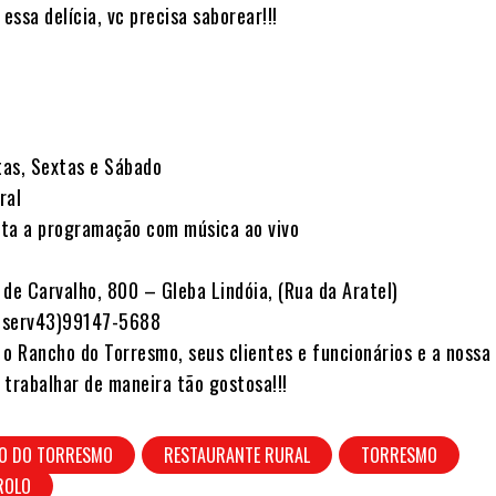
ssa delícia, vc precisa saborear!!!⠀
tas, Sextas e Sábado⠀
ral ⠀
sta a programação com música ao vivo⠀
z de Carvalho, 800 – Gleba Lindóia, (Rua da Aratel)⠀
reserv43)99147-5688⠀
o Rancho do Torresmo, seus clientes e funcionários e a nossa
 trabalhar de maneira tão gostosa!!!⠀
O DO TORRESMO
RESTAURANTE RURAL
TORRESMO
ROLO