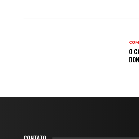
COM
O C
DON
CONTATO