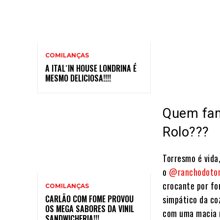
COMILANÇAS
A ITAL´IN HOUSE LONDRINA É
MESMO DELICIOSA!!!!
Quem fam
Rolo???
Torresmo é vida
o
@ranchodoto
crocante por fo
COMILANÇAS
CARLÃO COM FOME PROVOU
simpático da coz
OS MEGA SABORES DA VINIL
com uma macia m
SANDWICHERIA!!!