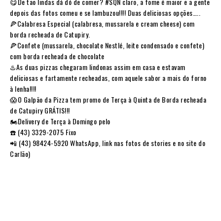
😋De tão lindas dá dó de comer? #SQN claro, a fome é maior e a gente
depois das fotos comeu e se lambuzou!!!! Duas deliciosas opções…..
🍕Calabresa Especial (calabresa, mussarela e cream cheese) com
borda recheada de Catupiry.
🍕Confete (mussarela, chocolate Nestlé, leite condensado e confete)
com borda recheada de chocolate
♨️As duas pizzas chegaram lindonas assim em casa e estavam
deliciosas e fartamente recheadas, com aquele sabor a mais do forno
à lenha!!!!
😱O Galpão da Pizza tem promo de Terça à Quinta de Borda recheada
de Catupiry GRÁTIS!!!
🏍️Delivery de Terça à Domingo pelo
☎️ (43) 3329-2075 Fixo
📲 (43) 98424-5920 WhatsApp, link nas fotos de stories e no site do
Carlão)