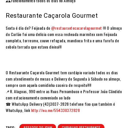
🕰️Funcionamento todos os dias no Almoço
Restaurante Caçarola Gourmet
Sexta é dia de? Feijoada do
@restaurantecacarolagourmet
!!! O almoço
do Carlão foi uma delícia com essa recheada marmitex com Feijoada
completa, torresmo, couve refogada, mandioca frita e uma farofa de
cebola torrada que estava divina!!!
O Restaurante Caçarola Gourmet tem cardápio variado todos os dias
com atendimento de mesas e Delivery de Segunda à Sábado no almoço,
sempre com aquela comidinha caseira de respeito!!!!⠀
📌R. Alagoas, 990 entre as Ruas Pernambuco e Professor João Cândido
com estacionamento conveniado ao lado⠀⠀
☎ WhatsApp Delivery (43)3037-2828 telefone fixo que também é
WhatsApp, link
http://wa.me/554330372828
⠀
TAGS:
ASSADOS DO JOHN
CARVALHO RESTAURANTE