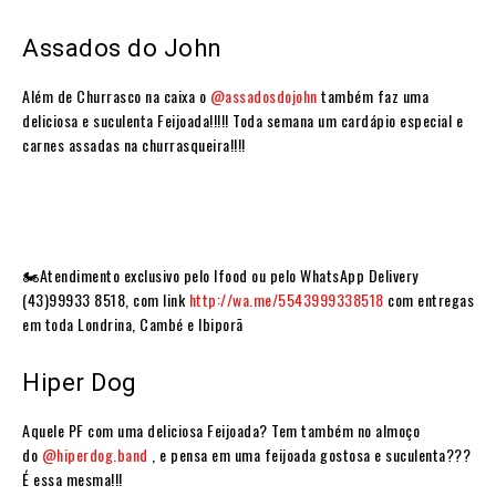
Assados do John
Além de Churrasco na caixa o
@assadosdojohn
também faz uma
deliciosa e suculenta Feijoada!!!!! Toda semana um cardápio especial e
carnes assadas na churrasqueira!!!!
🏍Atendimento exclusivo pelo Ifood ou pelo WhatsApp Delivery
(43)99933 8518, com link
http://wa.me/5543999338518
com entregas
em toda Londrina, Cambé e Ibiporã⠀
Hiper Dog
Aquele PF com uma deliciosa Feijoada? Tem também no almoço
do
@hiperdog.band
, e pensa em uma feijoada gostosa e suculenta???
É essa mesma!!! ⠀