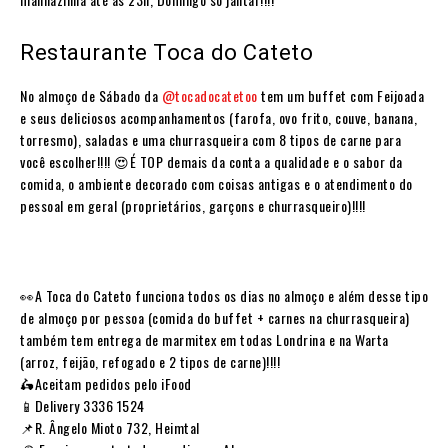
Restaurante Toca do Cateto
No almoço de Sábado da
@tocadocatetoo
tem um buffet com Feijoada
e seus deliciosos acompanhamentos (farofa, ovo frito, couve, banana,
torresmo), saladas e uma churrasqueira com 8 tipos de carne para
você escolher!!!! 😍É TOP demais da conta a qualidade e o sabor da
comida, o ambiente decorado com coisas antigas e o atendimento do
pessoal em geral (proprietários, garçons e churrasqueiro)!!!!
👀A Toca do Cateto funciona todos os dias no almoço e além desse tipo
de almoço por pessoa (comida do buffet + carnes na churrasqueira)
também tem entrega de marmitex em todas Londrina e na Warta
(arroz, feijão, refogado e 2 tipos de carne)!!!!
🛵Aceitam pedidos pelo iFood
📱Delivery 3336 1524
📌R. Ângelo Mioto 732, Heimtal