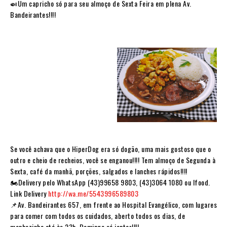
🍛Um capricho só para seu almoço de Sexta Feira em plena Av.
Bandeirantes!!!!
Se você achava que o HiperDog era só dogão, uma mais gostoso que o
outro e cheio de recheios, você se enganou!!!! Tem almoço de Segunda à
Sexta, café da manhã, porções, salgados e lanches rápidos!!!!⠀
🏍Delivery pelo WhatsApp (43)99658 9803, (43)3064 1080 ou Ifood.
Link Delivery
http://wa.me/5543996589803
⠀
📌Av. Bandeirantes 657, em frente ao Hospital Evangélico, com lugares
para comer com todos os cuidados, aberto todos os dias, de
manhazinha até às 23h, Domingo só jantar!!!!⠀⠀