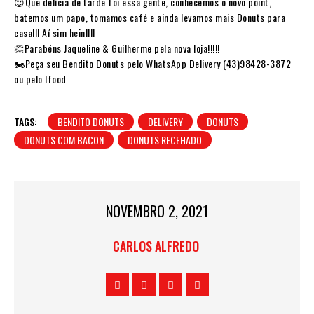
😍Que delícia de tarde foi essa gente, conhecemos o novo point,
batemos um papo, tomamos café e ainda levamos mais Donuts para
casa!!! Aí sim hein!!!!
👏Parabéns Jaqueline & Guilherme pela nova loja!!!!!
🏍️Peça seu Bendito Donuts pelo WhatsApp Delivery (43)98428-3872
ou pelo Ifood
TAGS:
BENDITO DONUTS
DELIVERY
DONUTS
DONUTS COM BACON
DONUTS RECEHADO
NOVEMBRO 2, 2021
CARLOS ALFREDO