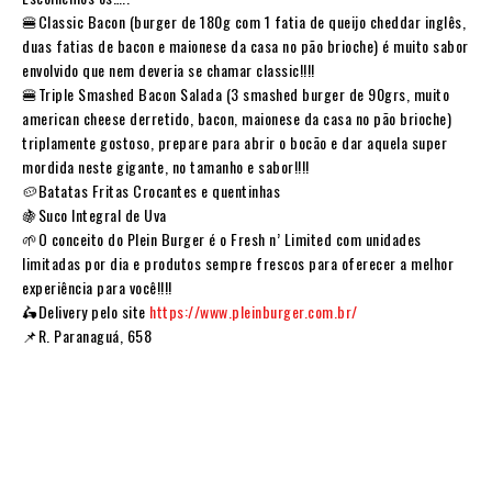
🍔Classic Bacon (burger de 180g com 1 fatia de queijo cheddar inglês,
duas fatias de bacon e maionese da casa no pão brioche) é muito sabor
envolvido que nem deveria se chamar classic!!!!
🍔Triple Smashed Bacon Salada (3 smashed burger de 90grs, muito
american cheese derretido, bacon, maionese da casa no pão brioche)
triplamente gostoso, prepare para abrir o bocão e dar aquela super
mordida neste gigante, no tamanho e sabor!!!!
🥔Batatas Fritas Crocantes e quentinhas
🍇Suco Integral de Uva
🌱O conceito do Plein Burger é o Fresh n’ Limited com unidades
limitadas por dia e produtos sempre frescos para oferecer a melhor
experiência para você!!!!
🛵Delivery pelo site
https://www.pleinburger.com.br/
📌R. Paranaguá, 658