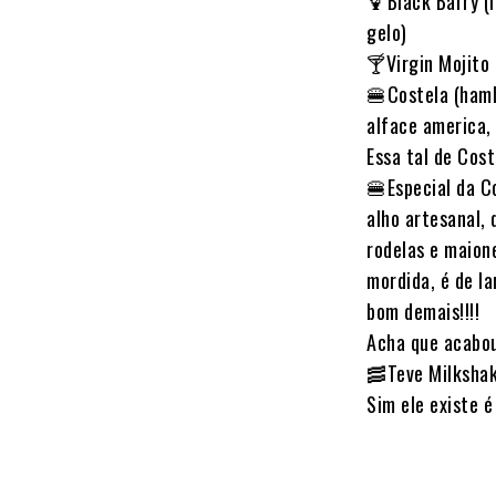
🍹Black Barry (
gelo)
🍸Virgin Mojito 
🍔Costela (hamb
alface america,
Essa tal de Cos
🍔Especial da C
alho artesanal,
rodelas e maion
mordida, é de la
bom demais!!!!
Acha que acabo
🥓Teve Milkshak
Sim ele existe é