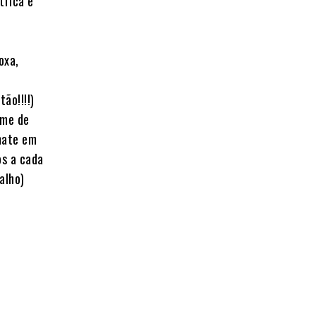
trica e
oxa,
ão!!!!)
eme de
omate em
os a cada
alho)