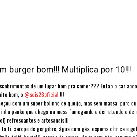
Share
 burger bom!!! Multiplica por 10!!!
escobrimentos de um lugar bom pra comer??? Então o carlao
uito bom, o
@seis28oficial
!!!
eçou com um super bolinho de queijo, mas sem massa, puro qu
rinha panko que chega na mesa fumegando e derretendo e de 
ol) refrescantes e artesanais!!!
 taiti, xarope de gengibre, água com gás, espuma cítrica e gel