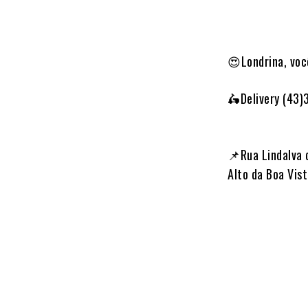
😍Londrina, voc
🛵Delivery (43)
📌Rua Lindalva 
Alto da Boa Vis