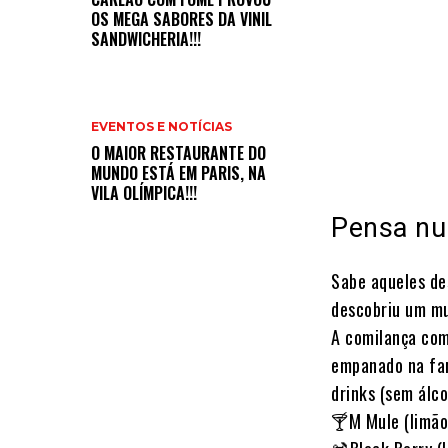
OS MEGA SABORES DA VINIL
SANDWICHERIA!!!
EVENTOS E NOTÍCIAS
O MAIOR RESTAURANTE DO
MUNDO ESTÁ EM PARIS, NA
VILA OLÍMPICA!!!
Pensa num
Sabe aqueles d
descobriu um m
A comilança com
empanado na fa
drinks (sem álco
🍸M Mule (limão