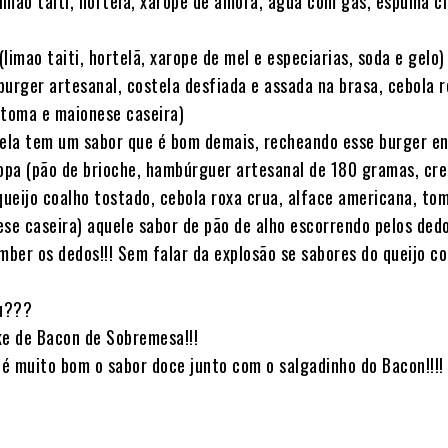
limão taiti, hortelã, xarope de amora, água com gás, espuma cí
(limao taiti, hortelã, xarope de mel e especiarias, soda e gelo)
urger artesanal, costela desfiada e assada na brasa, cebola r
 toma e maionese caseira)
tela tem um sabor que é bom demais, recheando esse burger ent
opa (pão de brioche, hambúrguer artesanal de 180 gramas, cr
 queijo coalho tostado, cebola roxa crua, alface americana, t
ese caseira) aquele sabor de pão de alho escorrendo pelos ded
mber os dedos!!! Sem falar da explosão se sabores do queijo co
u???
e de Bacon de Sobremesa!!!
 é muito bom o sabor doce junto com o salgadinho do Bacon!!!!