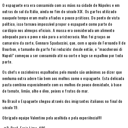
O espaguete era era consumido com as mãos na cidade de Nápoles e em
outras do sul da Itália, ainda no fim do século XIX. Os garfos utilizado
naaquele tempo eram muito afiados e pouco práticos. Do ponto de vista
político, isso tornava impossível propor o espaguete como parte do
cardápio nos almoços oficiais. A massa era considerada um alimento
adequado para o povo e não para a aristocracia. Mas foi graças ao
camareiro da corte, Gennaro Spadaccini, que, com o apoio de Fernando II de
Bourbon, o tamanho do garfo foi reduzido: desde então, o “maccheroni di
Napoli” começou a ser consumido até na corte e logo se espalhou por toda
parte.
Os chefs e cozinheiros espalhados pelo mundo são unânimes ao dizer que
nenhuma outra adere tão bem aos molhos como o espaguete. Esta delicada
pasta combina especialmente com os molhos de pouco densidade, à base
de tomate, limão, alho e óleo, peixes e frutos do mar.
No Brasil o Espaguete chegou através dos imigrantes italianos no final do
século 19.
Obrigado equipe Valentino pela acolhida e pela experiência!!!!
📌R. Pref. Faria Lima, 486