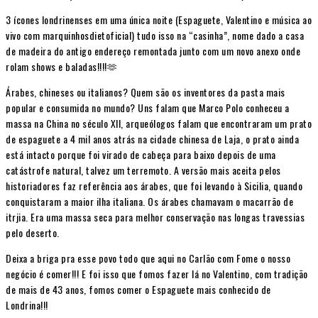
3 ícones londrinenses em uma única noite (Espaguete, Valentino e música ao
vivo com marquinhosdietoficial) tudo isso na “casinha”, nome dado a casa
de madeira do antigo endereço remontada junto com um novo anexo onde
rolam shows e baladas!!!!🫶
Árabes, chineses ou italianos? Quem são os inventores da pasta mais
popular e consumida no mundo? Uns falam que Marco Polo conheceu a
massa na China no século XII, arqueólogos falam que encontraram um prato
de espaguete a 4 mil anos atrás na cidade chinesa de Laja, o prato ainda
está intacto porque foi virado de cabeça para baixo depois de uma
catástrofe natural, talvez um terremoto. A versão mais aceita pelos
historiadores faz referência aos árabes, que foi levando à Sicilia, quando
conquistaram a maior ilha italiana. Os árabes chamavam o macarrão de
itrjia. Era uma massa seca para melhor conservação nas longas travessias
pelo deserto.
Deixa a briga pra esse povo todo que aqui no Carlão com Fome o nosso
negócio é comer!!! E foi isso que fomos fazer lá no Valentino, com tradição
de mais de 43 anos, fomos comer o Espaguete mais conhecido de
Londrina!!!