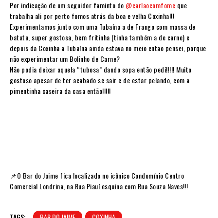
Por indicação de um seguidor faminto do
@carlaocomfome
que
trabalha ali por perto fomos atrás da boa e velha Coxinha!!!
Experimentamos junto com uma Tubaína a de Frango com massa de
batata, super gostosa, bem fritinha (tinha também a de carne) e
depois da Coxinha a Tubaína ainda estava no meio então pensei, porque
não experimentar um Bolinho de Carne?
Não podia deixar aquela “tubosa” dando sopa então pedi!!!!! Muito
gostoso apesar de ter acabado se sair e de estar pelando, com a
pimentinha caseira da casa então!!!!!
📌O Bar do Jaime fica localizado no icônico Condomínio Centro
Comercial Londrina, na Rua Piauí esquina com Rua Souza Naves!!!
TAGS:
BAR DO JAIME
COXINHA